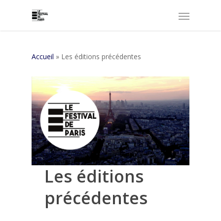
Accueil
»
Les éditions précédentes
Les éditions
précédentes