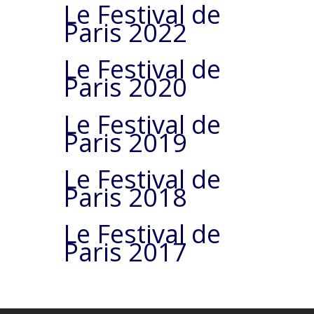
Le Festival de
Paris 2022
Le Festival de
Paris 2020
Le Festival de
Paris 2019
Le Festival de
Paris 2018
Le Festival de
Paris 2017