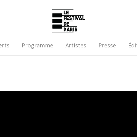
erts
Programme
Artistes
Presse
Édi